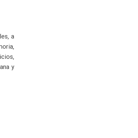
es, a
moria,
icios,
ana y