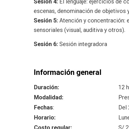
Sesión 4:
El lenguaje: ejercicios de c
escenas, denominación de objetivos y
Sesión 5:
Atención y concentración: e
sensoriales (visual, auditiva y otros).
Sesión 6:
Sesión integradora
Información general
Duración:
12 h
Modalidad:
Pre
Fechas
:
Del 
Horario:
Lune
Costo regular:
S/ 