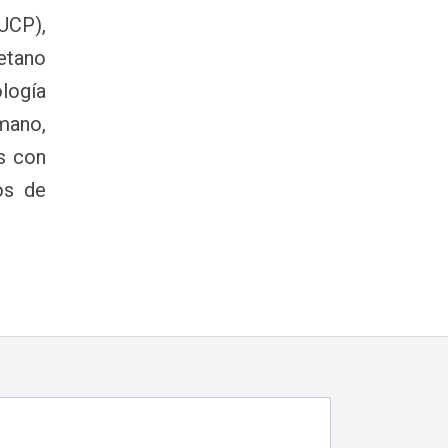
UCP),
etano
logía
mano,
es con
os de