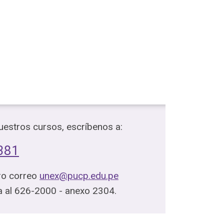
estros cursos, escríbenos a:
381
ro correo
unex@pucp.edu.pe
ta al 626-2000 - anexo 2304.