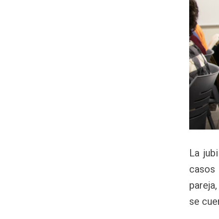
La jub
casos 
pareja,
se cue