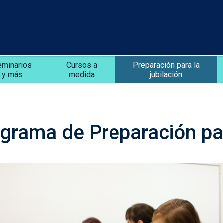
eminarios
Cursos a
Preparación para la
y más
medida
jubilación
grama de Preparación par