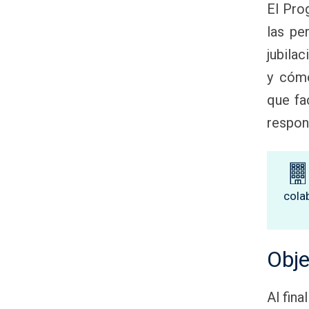
El Pro
las pe
jubila
y cómo
que fa
respon
cola
Obje
Al fina