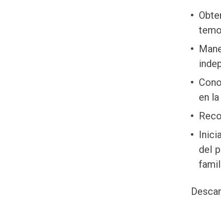
Obte
temor
Mane
indep
Cono
en la
Recon
Inic
del p
famil
Descar