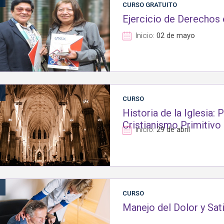
CURSO GRATUITO
Ejercicio de Derechos 
Inicio:
02 de mayo
1
CURSO
Historia de la Iglesia:
Cristianismo Primitivo
Inicio:
29 de abril
1
CURSO
Manejo del Dolor y Sati