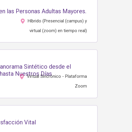
en las Personas Adultas Mayores.
Híbrido (Presencial (campus) y
virtual (zoom) en tiempo real)
 Panorama Sintético desde el
 hasta Nuestros Días
Virtual Sincrónico - Plataforma
Zoom
sfacción Vital