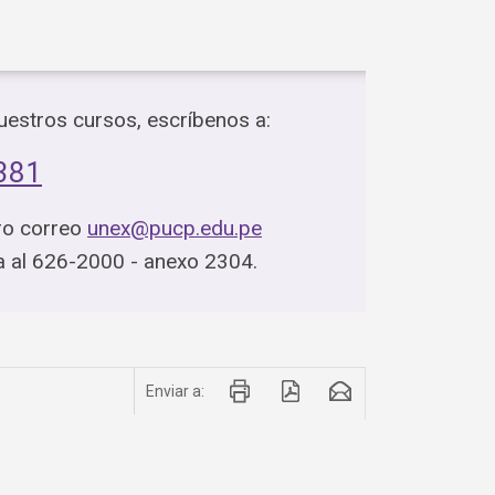
estros cursos, escríbenos a:
381
ro correo
unex@pucp.edu.pe
ta al 626-2000 - anexo 2304.
Enviar a: