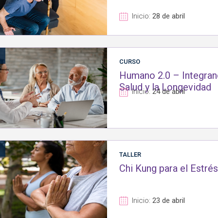
Inicio:
28 de abril
1
CURSO
Humano 2.0 – Integrand
Salud y la Longevidad
Inicio:
24 de abril
1
TALLER
Chi Kung para el Estrés
Inicio:
23 de abril