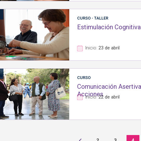
1
CURSO - TALLER
Estimulación Cognitiva
Inicio:
23 de abril
1
CURSO
Comunicación Asertiva:
Acciones
Inicio:
22 de abril
2
3
4